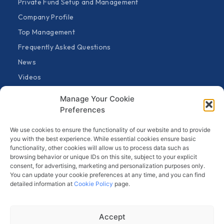
Private Fund Setup and Management
Company Profile
Top Management
Frequently Asked Questions
News
Videos
Fund Announcements
Manage Your Cookie
General Announcements
Preferences
Contact
We use cookies to ensure the functionality of our website and to provide
Continuous Information Form
you with the best experience. While essential cookies ensure basic
functionality, other cookies will allow us to process data such as
Information Society Services
browsing behavior or unique IDs on this site, subject to your explicit
consent, for advertising, marketing and personalization purposes only.
Public Disclosure Platform
You can update your cookie preferences at any time, and you can find
Acil ve Beklenmedik Durum Planı
detailed information at
Cookie Policy
page.
Personal Data Protection Disclosure
Cookie Policy
Accept