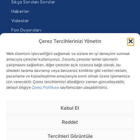
Sıkça Sorulan Sorular
Haberler
Videolar
Fon Duyuruları
Genel Duyurular
Çerez Tercihlerinizi Yönetin
Bize Ulaşın
Web sitemizin işlevselliğini sağlamak ve sizlere en iyi deneyimi sunmak
Sürekli Bilgilendirme Formu
amacıyla çerezler kullanıyoruz. Zorunlu çerezler temel işlevlerin
çalışmasını sağlarken, diğer çerezler açık rızanıza bağlı olarak, bu
Bilgi Toplumu Hizmetleri
sitedeki tarama davranışı veya benzersiz kimlikler gibi verileri reklam,
pazarlama ve kişiselleştirme amaçlarıyla sınırlı olmak üzere işlememize
Kamuyu Aydınlatma Platformu (KAP)
izin verecektir. Çerez tercihlerinizi dilediğiniz zaman güncelleyebilir,
Acil ve Beklenmedik Durum Planı
detaylı bilgiye
Çerez Politikası
sayfamızdan ulaşabilirsiniz.
KVKK Aydınlatma Metni
Çerez Politikası
Kabul Et
Gizlilik Politikası
Reddet
Veri Sahibi Talep Formu
Tercihleri Görüntüle