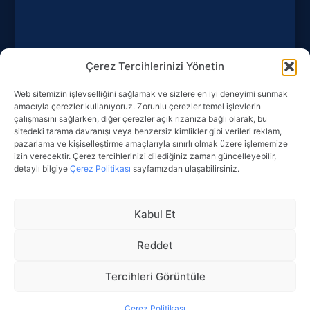
Videolar
Fon Duyuruları
Genel Duyurular
Çerez Tercihlerinizi Yönetin
Bize Ulaşın
Web sitemizin işlevselliğini sağlamak ve sizlere en iyi deneyimi sunmak
Sürekli Bilgilendirme Formu
amacıyla çerezler kullanıyoruz. Zorunlu çerezler temel işlevlerin
çalışmasını sağlarken, diğer çerezler açık rızanıza bağlı olarak, bu
Bilgi Toplumu Hizmetleri
sitedeki tarama davranışı veya benzersiz kimlikler gibi verileri reklam,
pazarlama ve kişiselleştirme amaçlarıyla sınırlı olmak üzere işlememize
Kamuyu Aydınlatma Platformu (KAP)
izin verecektir. Çerez tercihlerinizi dilediğiniz zaman güncelleyebilir,
Acil ve Beklenmedik Durum Planı
detaylı bilgiye
Çerez Politikası
sayfamızdan ulaşabilirsiniz.
KVKK Aydınlatma Metni
Çerez Politikası
Kabul Et
Gizlilik Politikası
Reddet
Veri Sahibi Talep Formu
Tercihleri Görüntüle
Copyright © 2022-2026 Azimut Portföy Yönetimi A.Ş. | Designed by
UBF
Branding and Design Agency
Çerez Politikası