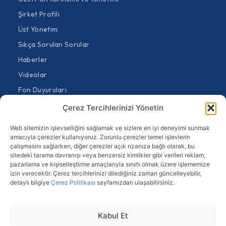
Şirket Profili
Üst Yönetim
Sıkça Sorulan Sorular
Haberler
Videolar
Fon Duyuruları
Genel Duyurular
Çerez Tercihlerinizi Yönetin
Bize Ulaşın
Web sitemizin işlevselliğini sağlamak ve sizlere en iyi deneyimi sunmak
Sürekli Bilgilendirme Formu
amacıyla çerezler kullanıyoruz. Zorunlu çerezler temel işlevlerin
çalışmasını sağlarken, diğer çerezler açık rızanıza bağlı olarak, bu
Bilgi Toplumu Hizmetleri
sitedeki tarama davranışı veya benzersiz kimlikler gibi verileri reklam,
pazarlama ve kişiselleştirme amaçlarıyla sınırlı olmak üzere işlememize
Kamuyu Aydınlatma Platformu (KAP)
izin verecektir. Çerez tercihlerinizi dilediğiniz zaman güncelleyebilir,
Acil ve Beklenmedik Durum Planı
detaylı bilgiye
Çerez Politikası
sayfamızdan ulaşabilirsiniz.
KVKK Aydınlatma Metni
Çerez Politikası
Kabul Et